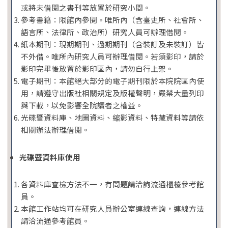
或將未借閱之書刊等放置於研究小間。
參考書籍：限館內參閱。唯所內（含臺史所、社會所、
語言所、法律所、政治所）研究人員可辦理借閱。
紙本期刊：現期期刊、過期期刊（含裝訂及未裝訂）皆
不外借。唯所內研究人員可辦理借閱。若須影印，請於
影印完畢後放置於影印區內，請勿自行上架。
電子期刊：本館絕大部分的電子期刊限於本院院區內使
用，請遵守出版社相關規定及版權聲明，嚴禁大量列印
與下載，以免影響全院讀者之權益。
光碟暨資料庫、地圖資料、縮影資料、特藏資料等請依
相關辦法辦理借閱。
光碟暨資料庫使用
各資料庫查檢方法不一，有問題請洽詢流通櫃檯參考館
員。
本館工作站均可在研究人員辦公室連線查詢，連線方法
請洽流通參考館員。