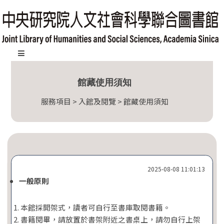
跳
到
主
要
內
:::
容
館藏使用須知
區
塊
服務項目 > 入館及閱覽 > 館藏使用須知
2025-08-08 11:01:13
一般原則
本館採開架式，讀者可自行至書庫取閱書籍。
書籍閱畢，請放置於書架附近之書桌上，請勿自行上架