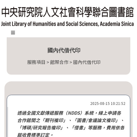
跳
到
主
要
內
:::
容
國內代借代印
區
塊
服務項目 > 館際合作 > 國內代借代印
2025-08-15 10:21:52
透過全國文獻傳遞服務（NDDS）系統，線上申請各
合作館間之「期刊複印」、「圖書/會議論文複印」、
「博碩/研究報告複印」、「借書」等服務，費用依各
館收費標準訂定。