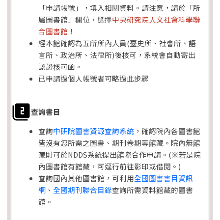
「申請帳號」，填入相關資料。請注意，請於「所
屬圖書館」欄位，選擇
中央研究院人文社會科學聯
合圖書館
！
經本館確認為五所所內人員(臺史所、社會所、語
言所、政治所、法律所)後核可，系統會自動寄出
認證核可函。
已申請過個人帳號者可略過此步驟
查詢書目
查詢
中研院圖書資源查詢系統
，確認院內各圖書館
皆沒有您所需之圖書、期刊卷期等館藏。院內無館
藏則可於NDDS系統提出館際合作申請。(※若是院
內圖書館有館藏，可逕行前往影印或借閱。)
查詢國內其他圖書館，可利用
全國圖書書目資訊
網
、
全國期刊聯合目錄
查詢所需資料館藏的圖書
館。