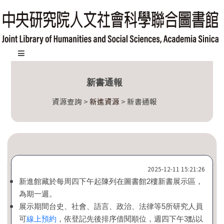
跳
到
主
要
內
:::
容
新書通報
區
塊
資源查詢 >
新進資源
> 新書通報
2025-12-11 15:21:26
新進館藏於每周四下午起陳列在圖書館2樓新書展示區，
為期一週。
展示期間台史、社會、語言、政治、法律等5所研究人員
可
線上預約
，依登記先後排序借閱順位，週四下午3點以