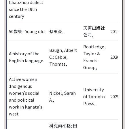
Chaozhou dialect
since the 19th
century
天窗出版社
50歲後 =Young old
蔡東豪,
2017
公司,
Routledge,
Baugh, Albert
A history of the
Taylor &
C.; Cable,
2026
English language
Francis
Thomas,
Group,
Active women
:Indigenous
University
women's social
Nickel, Sarah
of Toronto
2025
and political
A.,
Press,
work in Kanata's
west
科克爾柏格; 田