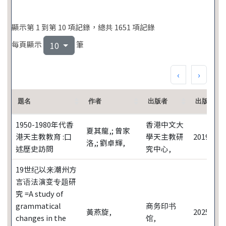
顯示第 1 到第 10 項記錄，總共 1651 項記錄
每頁顯示
筆
10
‹
›
題名
作者
出版者
出版年
1950-1980年代香
香港中文大
夏其龍,; 曾家
港天主教教育 :口
學天主教研
2019
洛,; 劉卓輝,
述歷史訪問
究中心,
19世纪以来潮州方
言语法演变专题研
究 =A study of
grammatical
商务印书
黃燕旋,
2025
changes in the
馆,