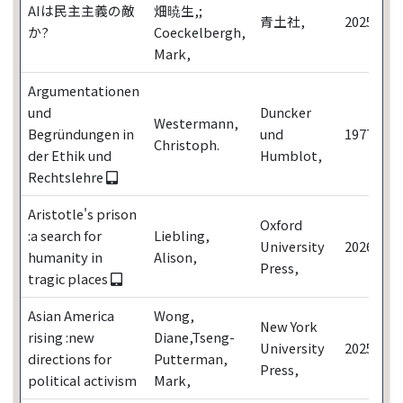
AIは民主主義の敵
畑暁生,;
青土社,
2025
か?
Coeckelbergh,
Mark,
Argumentationen
und
Duncker
Westermann,
Begründungen in
und
1977
Christoph.
der Ethik und
Humblot,
Rechtslehre
Aristotle's prison
Oxford
:a search for
Liebling,
University
2026
humanity in
Alison,
Press,
tragic places
Asian America
Wong,
New York
rising :new
Diane,Tseng-
University
2025
directions for
Putterman,
Press,
political activism
Mark,