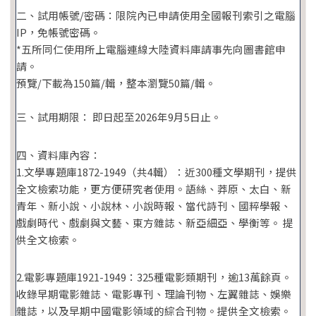
二、試用帳號/密碼：限院內已申請使用全國報刊索引之電腦
IP，免帳號密碼。
*五所同仁使用所上電腦連線大陸資料庫請事先向圖書館申
請。
預覽/下載為150篇/輯，整本瀏覽50篇/輯。
三、試用期限： 即日起至2026年9月5日止。
四、資料庫內容：
1.文學專題庫1872-1949（共4輯）：近300種文學期刊，提供
全文檢索功能，更方便研究者使用。語絲、莽原、太白、新
青年、新小說、小說林、小說時報、當代詩刊、國粹學報、
戲劇時代、戲劇與文藝、東方雜誌、新亞細亞、學衡等。 提
供全文檢索。
2.電影專題庫1921-1949：325種電影類期刊，逾13萬餘頁。
收錄早期電影雜誌、電影專刊、理論刊物、左翼雜誌、娛樂
雜誌，以及早期中國電影領域的綜合刊物。提供全文檢索。