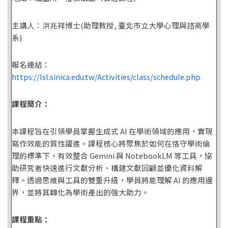
主講人：洪兆祥博士(助理教授, 臺北市立大學心理與諮商學
系)
報名連結：
https://lsl.sinica.edu.tw/Activities/class/schedule.php
課程簡介：
本課程旨在引領學員掌握生成式 AI 在學術領域的應用，實現
寫作效能的質性躍進。課程核心將聚焦於如何在恪守學術倫
理的標準下，有效整合 Gemini 與 NotebookLM 等工具，協
助研究者快速進行文獻分析、構建文獻回顧並優化資料解
釋。透過思維與工具的雙重升級，學員將能理解 AI 的應用邊
界，並將其轉化為學術產出的強大助力。
課程重點：