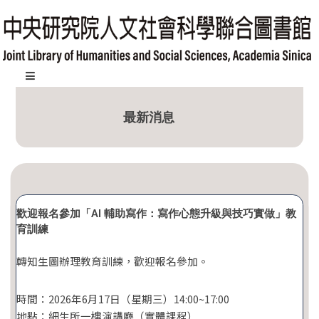
跳
到
主
要
內
:::
容
最新消息
區
塊
歡迎報名參加「AI 輔助寫作：寫作心態升級與技巧實做」教
育訓練
轉知生圖辦理教育訓練，歡迎報名參加。
時間：2026年6月17日（星期三）14:00~17:00
地點：細生所一樓演講廳（實體課程）