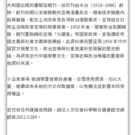
共和國出版的畫報型期刊。該月刊由米谷（1918–1986）創
辦，創刊初期以支援韓戰的宣傳漫畫為主，隨後逐步擴展內
容與篇幅，配合土地改革及各項政治運動需求，呈現結合日
常生活與政策宣導的視覺敘事。1958 年後，隨著政治氛圍轉
變，期刊重點轉向宣傳「大躍進」等國家政策，並強調反帝
國主義與社會主義陣營團結。此資料庫完整呈現 1950 年代中
國官方視覺文化、政治宣傳與社會意識形態發展的歷史脈
絡，為研究近代中國視覺文化、宣傳史與政治傳播的重要原
始資料來源。
※注意事項: 敬請尊重智慧財產權，合理使用資源，勿以大
量、連續或有系統的方式存取檔案，以免觸法並影響本院使
用權益。
若您有任何建議或問題，請洽人文社會科學聯合圖書館流通
館員2652-5284。