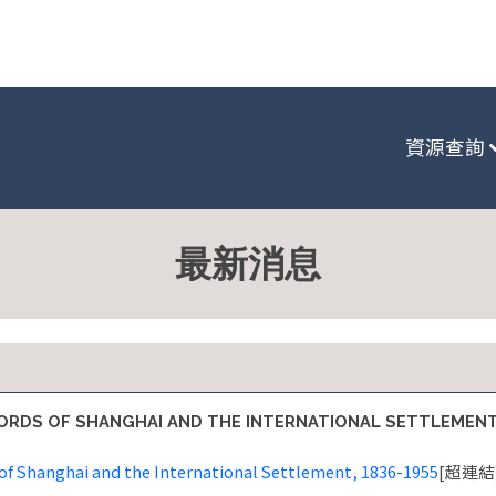
:::
資源查詢
最新消息
RDS OF SHANGHAI AND THE INTERNATIONAL SETTLEMEN
of Shanghai and the International Settlement, 1836-1955
[超連結