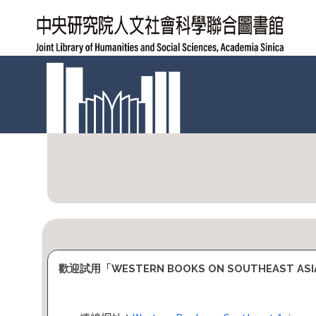
跳
到
主
要
內
容
區
:::
塊
歡迎試用「WESTERN BOOKS ON SOUTHEAST A