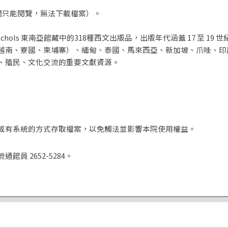
期間只能閱覽，無法下載檔案）。
Echols 東南亞館藏中的318種西文出版品，出版年代涵蓋 17 至 
越南、寮國、柬埔寨）、緬甸、泰國、馬來西亞、新加坡、爪哇、印
、殖民、文化交流的重要文獻資源。
或有系統的方式存取檔案，以免觸法並影響本院使用權益。
 2652-5284。