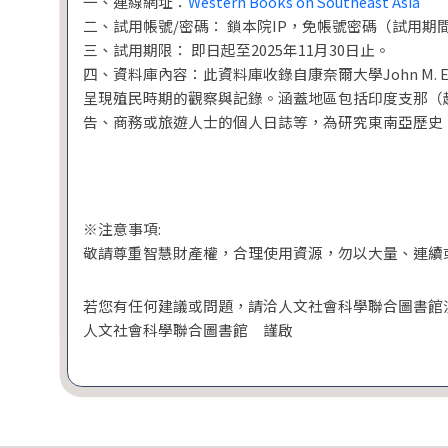
一、連線網址：
Western Books on Southeast Asia
二、試用帳號/密碼： 鎖本院IP，免帳號密碼（試用
三、試用期限： 即日起至2025年11月30日止。
四、資料庫內容：此資料庫收錄自康奈爾大學John M. 
呈現殖民時期的觀察與記錄。涵蓋地區包括印度支那（
告、商務或旅遊人士的個人日誌等，為研究東南亞歷史
※注意事項:
敬請尊重智慧財產權，合理使用資源，勿以大量、連續
若您有任何建議或問題，請洽人文社會科學聯合圖書館流通館員
人文社會科學聯合圖書館 謹啟