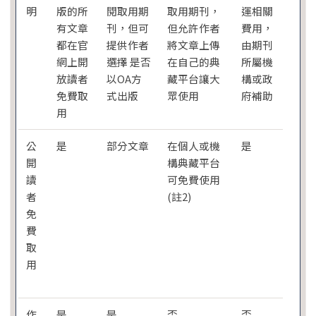
明
版的所
閱取用期
取用期刊，
運相關
有文章
刊，但可
但允許作者
費用，
都在官
提供作者
將文章上傳
由期刊
網上開
選擇 是否
在自己的典
所屬機
放讀者
以OA方
藏平台讓大
構或政
免費取
式出版
眾使用
府補助
用
公
是
部分文章
在個人或機
是
開
構典藏平台
讀
可免費使用
者
(註2)
免
費
取
用
作
是
是
否
否