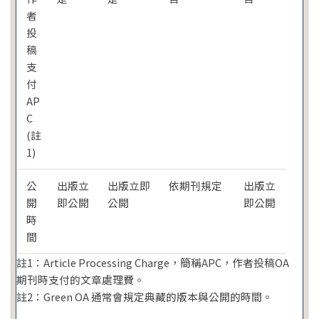
者
投
稿
支
付
AP
C
(註
1)
公
出版立
出版立即
依期刊規定
出版立
開
即公開
公開
即公開
時
間
註1：Article Processing Charge，簡稱APC，作者投稿OA
期刊時支付的文章處理費。
註2：Green OA 通常會規定典藏的版本與公開的時間。