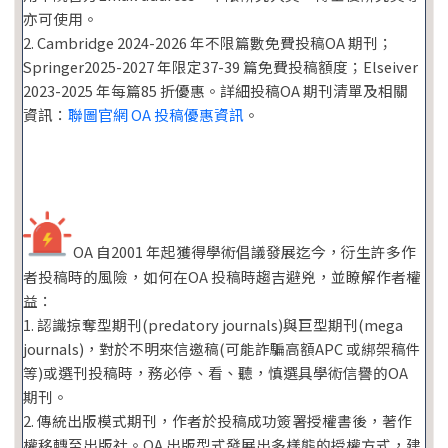
亦可使用。
2. Cambridge 2024-2026 年不限篇數免費投稿OA 期刊；
Springer2025-2027 年限定37-39 篇免費投稿額度；Elseiver
2023-2025 年每篇85 折優惠。詳細投稿OA 期刊清單及相關
資訊：
聯圖官網 OA 投稿優惠資訊
。
OA 自2001 年起獲得學術倡議發展迄今，衍生許多作
者投稿時的風險，如何在OA 投稿時趨吉避兇，並瞭解作者權
益：
1. 認識掠奪型期刊(predatory journals)與巨型期刊(mega
journals)，對於不明來信邀稿(可能詐騙高額APC 或綁架稿件
等)或選刊投稿時，務必停、看、聽，慎選具學術信譽的OA
期刊。
2. 傳統出版模式期刊，作者於投稿成功簽署授權書後，著作
權移轉至出版社。OA 出版型式發展出多樣態的授權方式，建