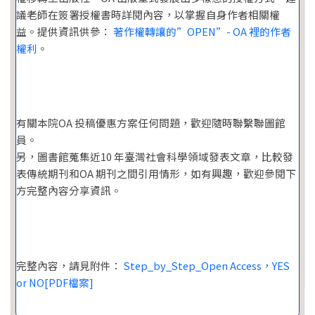
議老師在簽署授權書時詳閱內容，以掌握自身作者相關權
益。提供資訊供參：
著作權轉讓的”OPEN”- OA 裡的作者
權利
。
有關本院OA 投稿優惠方案任何問題，歡迎隨時聯繫聯圖館
員。
另，圖書館蒐集近10 年臺灣社會科學領域發表文章，比較發
表傳統期刊和OA 期刊之間引用情形，如有興趣，歡迎參閱下
方完整內容分享資訊。
完整內容，請見附件：
Step_by_Step_Open Access，YES
or NO[PDF檔案]