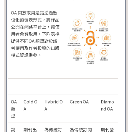
OA 開放取用是指透過數
位化的發表形式，將作品
公開在網路平台上，讓使
用者免費取用。下附表格
提供不同OA 類型對於讀
者使用及作者投稿的出版
模式資訊供參。
OA
Gold O
Hybrid O
Green OA
Diamo
類
A
A
nd OA
型
說
期刊出
為傳統訂
為傳統訂閱
期刊營