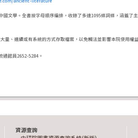
ne.com/ancient-literature
初的中國文學。全書按字母順序編排，收錄了多達1095條詞條，涵蓋
以大量、連續或有系統的方式存取檔案，以免觸法並影響本院使用權
員2652-5284。
資源查詢
中研院圖書資源查詢系統(新版)