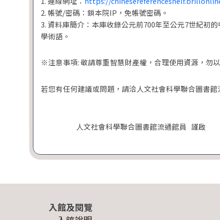
1. 連線網址：
https://chinesereferenceshelf.brillonli
2. 帳號/密碼：鎖本院IP，免帳號密碼。
3. 資料庫簡介：本庫收錄公元前700年至公元7世紀
學術語。
※注意事項: 敬請尊重智慧財產權，合理使用資源，勿
若您有任何建議或問題，請洽人文社會科學聯合圖書館流通館
人文社會科學聯合圖書館流通館員 謹啟
入館及閱覽
入館說明